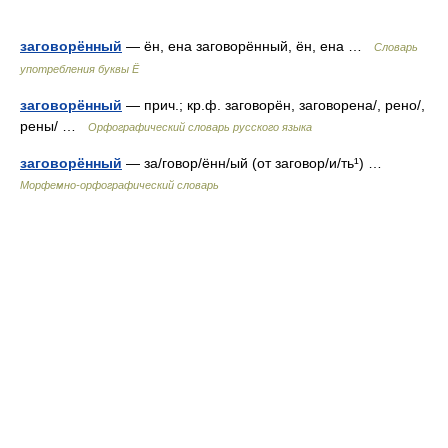
заговорённый
— ён, ена заговорённый, ён, ена …
Словарь
употребления буквы Ё
заговорённый
— прич.; кр.ф. заговорён, заговорена/, рено/,
рены/ …
Орфографический словарь русского языка
заговорённый
— за/говор/ённ/ый (от заговор/и/ть¹) …
Морфемно-орфографический словарь