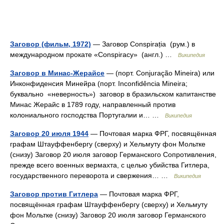
Заговор (фильм, 1972)
— Заговор Conspirația (рум.) в
международном прокате «Conspiracy» (англ.) …
Википедия
Заговор в Минас-Жерайсе
— (порт. Conjuração Mineira) или
Инконфиденсия Минейра (порт. Inconfidência Mineira;
буквально «неверность») заговор в бразильском капитанстве
Минас Жерайс в 1789 году, направленный против
колониального господства Португалии и… …
Википедия
Заговор 20 июля 1944
— Почтовая марка ФРГ, посвящённая
графам Штауффенбергу (сверху) и Хельмуту фон Мольтке
(снизу) Заговор 20 июля заговор Германского Сопротивления,
прежде всего военных вермахта, с целью убийства Гитлера,
государственного переворота и свержения… …
Википедия
Заговор против Гитлера
— Почтовая марка ФРГ,
посвящённая графам Штауффенбергу (сверху) и Хельмуту
фон Мольтке (снизу) Заговор 20 июля заговор Германского