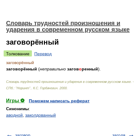
Словарь трудностей произношения и
ударения в современном русском языке
заговорённый
Толкование
Перевод
заговорённый
заговорённый
(
неправильно
загов
о
ренный
).
Словарь трудностей произношения и ударения в современном русском языке. -
СПб.: "Норинт".
.
К.С. Горбачевич
.
2000
.
Игры ⚽
Поможем написать реферат
Синонимы
:
аводной
,
заколдованный
заговор
загодя